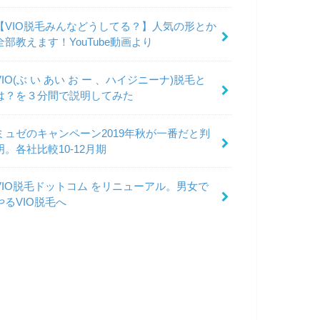
【VIO脱毛みんなどうしてる？】人気の形とか
全部教えます！YouTube動画より
VIO(ぶ い あい お ー 、ハイジニーナ)脱毛と
は？を３分間で説明してみた
ミュゼのキャンペーン2019年秋が一番だと判
明。各社比較10-12月期
VIO脱毛ドットコム をリニューアル。男女で
やるVIO脱毛へ