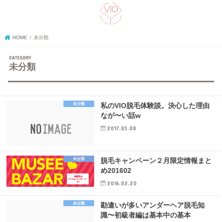
search
HOME
未分類
未分類
未分類
私のVIO脱毛体験談。決心した理由
なが〜い話w
2017.03.08
未分類
脱毛キャンペーン２月限定情報まと
め201602
2016.02.20
未分類
勘違いが多いアンダーヘア脱毛知
識〜初級者編は基本中の基本