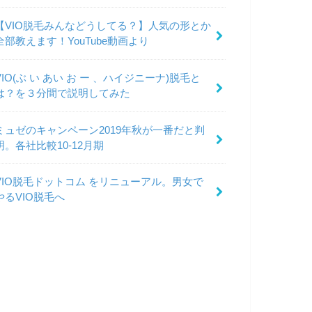
【VIO脱毛みんなどうしてる？】人気の形とか
全部教えます！YouTube動画より
VIO(ぶ い あい お ー 、ハイジニーナ)脱毛と
は？を３分間で説明してみた
ミュゼのキャンペーン2019年秋が一番だと判
明。各社比較10-12月期
VIO脱毛ドットコム をリニューアル。男女で
やるVIO脱毛へ