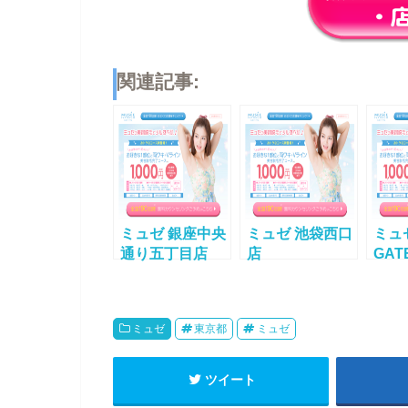
関連記事:
ミュゼ 銀座中央
ミュゼ 池袋西口
ミュ
通り五丁目店
店
GAT
ミュゼ
東京都
ミュゼ
ツイート