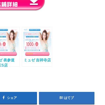
ゼ 表参道
ミュゼ 吉祥寺店
ES店
シェア
はてブ