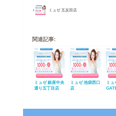
ミュゼ 五反田店
関連記事:
ミュゼ 銀座中央
ミュゼ 池袋西口
ミュ
通り五丁目店
店
GAT