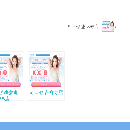
ミュゼ 恵比寿店
ゼ 表参道
ミュゼ 吉祥寺店
ES店