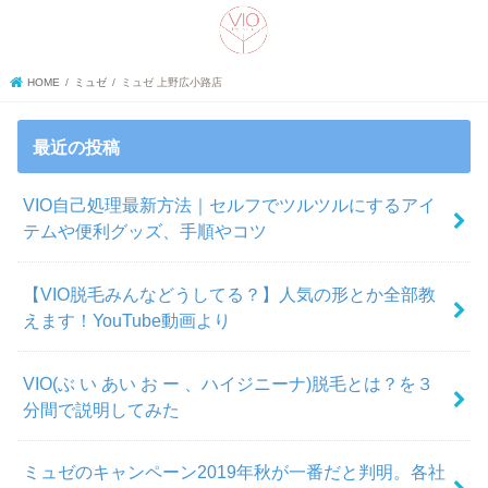
search
HOME
ミュゼ
ミュゼ 上野広小路店
最近の投稿
VIO自己処理最新方法｜セルフでツルツルにするアイ
テムや便利グッズ、手順やコツ
【VIO脱毛みんなどうしてる？】人気の形とか全部教
えます！YouTube動画より
VIO(ぶ い あい お ー 、ハイジニーナ)脱毛とは？を３
分間で説明してみた
ミュゼのキャンペーン2019年秋が一番だと判明。各社