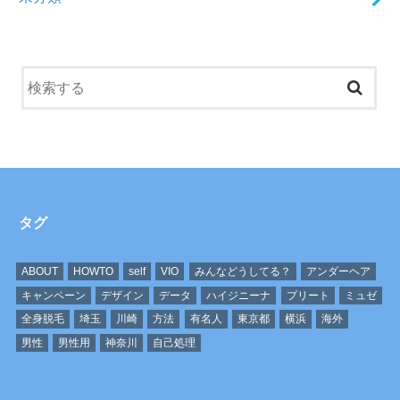
タグ
ABOUT
HOWTO
self
VIO
みんなどうしてる？
アンダーヘア
キャンペーン
デザイン
データ
ハイジニーナ
プリート
ミュゼ
全身脱毛
埼玉
川崎
方法
有名人
東京都
横浜
海外
男性
男性用
神奈川
自己処理